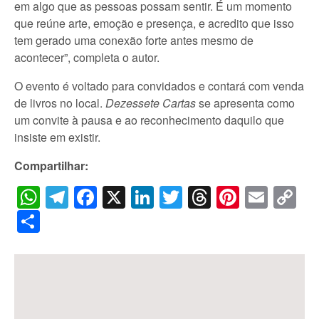
em algo que as pessoas possam sentir. É um momento
que reúne arte, emoção e presença, e acredito que isso
tem gerado uma conexão forte antes mesmo de
acontecer”, completa o autor.
O evento é voltado para convidados e contará com venda
de livros no local.
Dezessete Cartas
se apresenta como
um convite à pausa e ao reconhecimento daquilo que
insiste em existir.
Compartilhar:
WhatsApp
Telegram
Facebook
X
LinkedIn
Twitter
Threads
Pintere
Emai
C
Li
Share