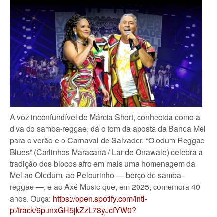
A voz inconfundível de Márcia Short, conhecida como a
diva do samba-reggae, dá o tom da aposta da Banda Mel
para o verão e o Carnaval de Salvador. “Olodum Reggae
Blues” (Carlinhos Maracanã / Lande Onawale) celebra a
tradição dos blocos afro em mais uma homenagem da
Mel ao Olodum, ao Pelourinho — berço do samba-
reggae —, e ao Axé Music que, em 2025, comemora 40
anos. Ouça:
https://open.spotify.com/intl-
pt/track/6punxGH5jkZzL78yJcfYW0?