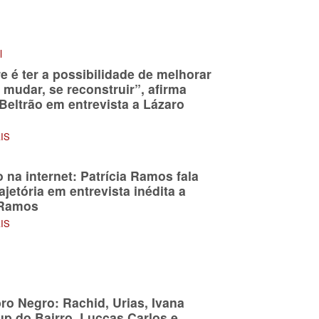
l
re é ter a possibilidade de melhorar
 mudar, se reconstruir”, afirma
Beltrão em entrevista a Lázaro
AIS
 na internet: Patrícia Ramos fala
ajetória em entrevista inédita a
 Ramos
AIS
o Negro: Rachid, Urias, Ivana
up do Bairro, Luccas Carlos e