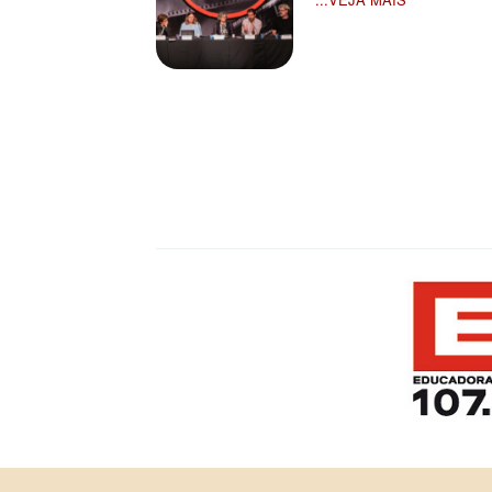
Paginação
de
posts