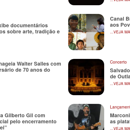
Canal B
aos Povo
xibe documentários
os sobre arte, tradição e
...VEJA M
Concerto
nageia Walter Salles com
rsário de 70 anos do
Salvado
de Outl
...VEJA M
Lançamen
ra Gilberto Gil com
Marconi
ial pelo encerramento
as plat
ei”
...VEJA M