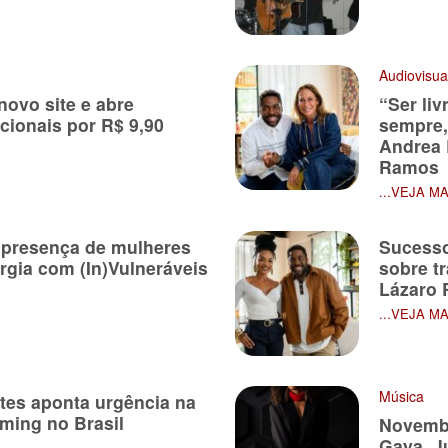
Audiovisua
novo site e abre
“Ser liv
cionais por R$ 9,90
sempre,
Andrea 
Ramos
...VEJA M
a presença de mulheres
Sucesso
rgia com (In)Vulneráveis
sobre tr
Lázaro
...VEJA M
Música
tes aponta urgência na
ming no Brasil
Novembr
Gaya, J