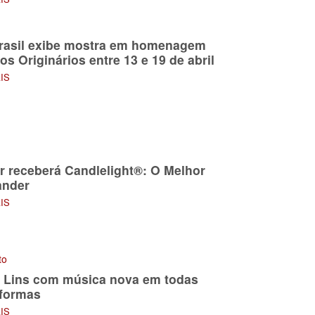
rasil exibe mostra em homenagem
s Originários entre 13 e 19 de abril
AIS
r receberá Candlelight®: O Melhor
ander
AIS
to
 Lins com música nova em todas
aformas
AIS