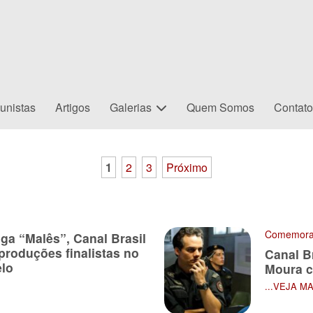
unistas
Artigos
Galerias
Quem Somos
Contat
1
2
3
Próximo
Comemora
ga “Malês”, Canal Brasil
produções finalistas no
Canal B
lo
Moura c
...VEJA M