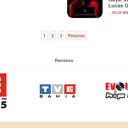
Lucas G
...VEJA M
1
2
3
Próximo
Parceiros