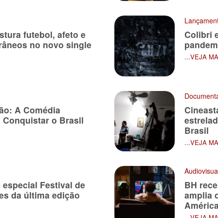
Lançamen
tura futebol, afeto e
Colibri 
âneos no novo single
pandemi
...VEJA M
Documentá
xão: A Comédia
Cineast
 Conquistar o Brasil
estrela
Brasil
...VEJA M
Audiovisua
 especial Festival de
BH rece
es da última edição
amplia 
América
...VEJA M