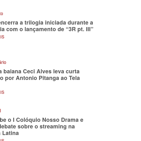
to
encerra a trilogia iniciada durante a
a com o lançamento de “3R pt. III”
AIS
rio
a baiana Ceci Alves leva curta
do por Antonio Pitanga ao Tela
AIS
l
be o I Colóquio Nosso Drama e
debate sobre o streaming na
 Latina
AIS