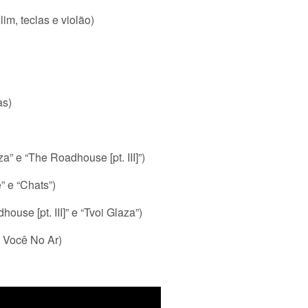
im, teclas e violão)
as)
a” e “The Roadhouse [pt. III]”)
” e “Chats”)
house [pt. III]” e “Tvoi Glaza”)
 Você No Ar)