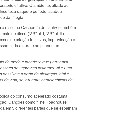
atório criativo. O ambiente, aliado ao
incerteza daquele período, acabou
de da trilogia.
ram o disco na Cachoeira do Itanhy e também
to de disco (“3R” pt. I, “3R” pt. II e,
essos de criação intuitivos, improvisação e
essam toda a obra e ampliando as
nto de medo e incerteza que permeava
sessões de improviso instrumental e uma
possíveis a partir da abstração total e
s da vida, se tornaram características do
lógica do consumo acelerado costuma
duração. Canções como “The Roadhouse”
ada em 3 diferentes partes que se espalham