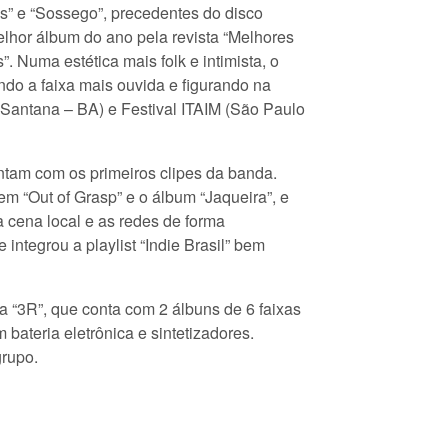
s” e “Sossego”, precedentes do disco
elhor álbum do ano pela revista “Melhores
 Numa estética mais folk e intimista, o
ndo a faixa mais ouvida e figurando na
e Santana – BA) e Festival ITAIM (São Paulo
ntam com os primeiros clipes da banda.
m “Out of Grasp” e o álbum “Jaqueira”, e
cena local e as redes de forma
integrou a playlist “Indie Brasil” bem
a “3R”, que conta com 2 álbuns de 6 faixas
ateria eletrônica e sintetizadores.
grupo.