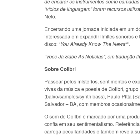
de encarar os instrumentos como camadas p
“vícios de linguagem” foram recursos utiliz
Neto.
Encerrando uma jornada iniciada em um dos 
interessada em expandir limites sonoros e
disco: “
You Already Know The News
“*.
“Você Já Sabe As Notícias”, em tradução li
Sobre Colibri
Passear pelos mistérios, sentimentos e ex
vivas da música e poesia de Colibri, grup
(baixo/samples/synth bass), Paulo Pitta (Sa
Salvador – BA, com membros ocasionalme
O som de Colibri é marcado por uma produç
confia em seu sentimentalismo. Referênci
carrega peculiaridades e também revela su