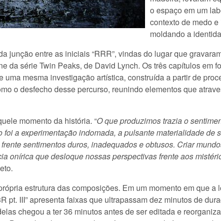
o espaço em um labor
contexto de medo e 
moldando a identida
ge da junção entre as iniciais “RRR”, vindas do lugar que grava
e da série Twin Peaks, de David Lynch. Os três capítulos em forma
de uma mesma investigação artística, construída a partir de proc
 como o desfecho desse percurso, reunindo elementos que atrav
quele momento da história. “
O que produzimos trazia o sentime
so foi a experimentação indomada, a pulsante materialidade de 
 frente sentimentos duros, inadequados e obtusos. Criar mundos 
ia onírica que desloque nossas perspectivas frente aos mistério
Neto.
rópria estrutura das composições. Em um momento em que a 
 “3R pt. III” apresenta faixas que ultrapassam dez minutos de 
delas chegou a ter 36 minutos antes de ser editada e reorganiz