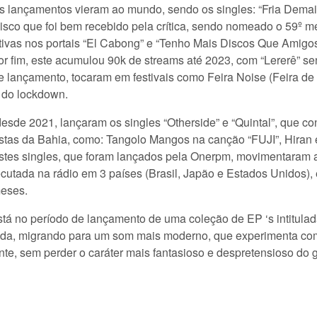
s lançamentos vieram ao mundo, sendo os singles: “Fria Demai
 disco que foi bem recebido pela crítica, sendo nomeado o 59º m
ivas nos portais “El Cabong” e “Tenho Mais Discos Que Amigos”.
r fim, este acumulou 90k de streams até 2023, com “Lererê” se
ê de lançamento, tocaram em festivais como Feira Noise (Feira d
o do lockdown.
esde 2021, lançaram os singles “Otherside” e “Quintal”, que co
stas da Bahia, como: Tangolo Mangos na canção “FUJI”, Hiran e
s singles, que foram lançados pela Onerpm, movimentaram a 
cutada na rádio em 3 países (Brasil, Japão e Estados Unidos), e 
meses.
tá no período de lançamento de uma coleção de EP ‘s intitulad
da, migrando para um som mais moderno, que experimenta com b
e, sem perder o caráter mais fantasioso e despretensioso do 