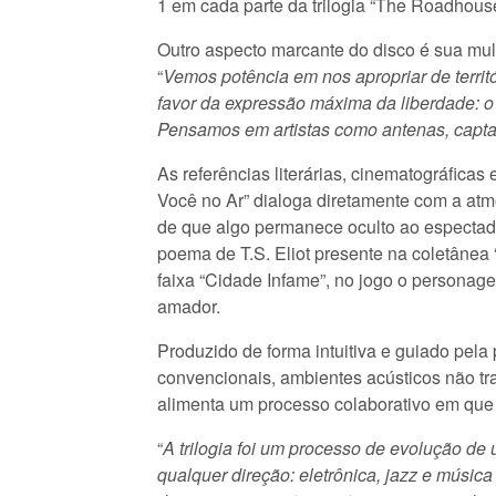
1 em cada parte da trilogia “The Roadhous
Outro aspecto marcante do disco é sua mult
“
Vemos potência em nos apropriar de territ
favor da expressão máxima da liberdade: o 
Pensamos em artistas como antenas, capta
As referências literárias, cinematográfic
Você no Ar” dialoga diretamente com a atm
de que algo permanece oculto ao espectador
poema de T.S. Eliot presente na coletânea
faixa “Cidade Infame”, no jogo o personag
amador.
Produzido de forma intuitiva e guiado pela p
convencionais, ambientes acústicos não trat
alimenta um processo colaborativo em que
“
A trilogia foi um processo de evolução d
qualquer direção: eletrônica, jazz e música