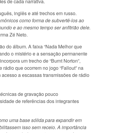
es de cada narrativa.
guês, inglês e até trechos em russo.
gemônicos como forma de subvertê-los ao
 mundo e ao mesmo tempo ser anfitrião dele.
firma Zé Neto.
ção do álbum. A faixa “Nada Melhor que
cando o mistério e a sensação permanente
incorpora um trecho de “Burnt Norton”,
 rádio que ocorrem no jogo “Fallout” na
m acesso a escassas transmissões de rádio
or técnicas de gravação pouco
rsidade de referências dos integrantes
como uma base sólida para expandir em
bilitassem isso sem receio. A importância