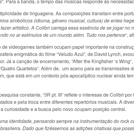
e”. Para a banda, o tempo das músicas responde às necessidad
iplicidade de linguagens. As composições transitam entre portu
órios simbólicos (idioma, gênero musical, cultura) de entes he
fazer artístico. A Colibri carrega essa essência de se jogar no
ndo no ar estímulos de um mundo além. Tudo nos pertence
“, a
as e de videogames também ocupam papel importante na constru
osfera enigmática do filme “Veludo Azul”, de David Lynch, evo
. Já a canção de encerramento, “After the Kingfisher ‘s Wing”, 
 “Quatro Quartetos”. Além de, um aceno para as transmissões de
em, que está em um contexto pós-apocalíptico nuclear ainda te
esquisa constante, “3R pt. III” reflete o interesse de Colibri p
ados e pela troca entre diferentes repertórios musicais. A dive
 a curiosidade e a busca pelo novo ocupam posição central.
e uma identidade, pensando sempre na instrumentação do rock 
 brasileira. Dado que fizéssemos as adições criativas que possi