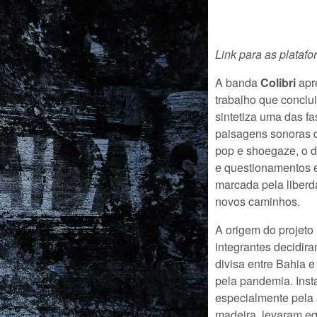
Link para as plataf
A banda
Colibri
apr
trabalho que conclui
sintetiza uma das f
paisagens sonoras q
pop e shoegaze, o d
e questionamentos e
marcada pela liberd
novos caminhos.
A origem do projeto
integrantes decidira
divisa entre Bahia e
pela pandemia. Ins
especialmente pela 
madeira, levaram e