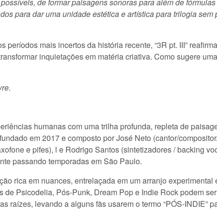
ossíveis, de formar paisagens sonoras para além de fórmulas 
ados para dar uma unidade estética e artística para trilogia sem
períodos mais incertos da história recente, “3R pt. III” reafir
 transformar inquietações em matéria criativa. Como sugere um
vre.
periências humanas com uma trilha profunda, repleta de paisag
o fundado em 2017 e composto por José Neto (cantor/compositor/
xofone e pifes), l e Rodrigo Santos (sintetizadores / backing vo
nte passando temporadas em São Paulo.
ão rica em nuances, entrelaçada em um arranjo experimental e
as de Psicodelia, Pós-Punk, Dream Pop e Indie Rock podem ser
as raízes, levando a alguns fãs usarem o termo “PÓS-INDIE” pa