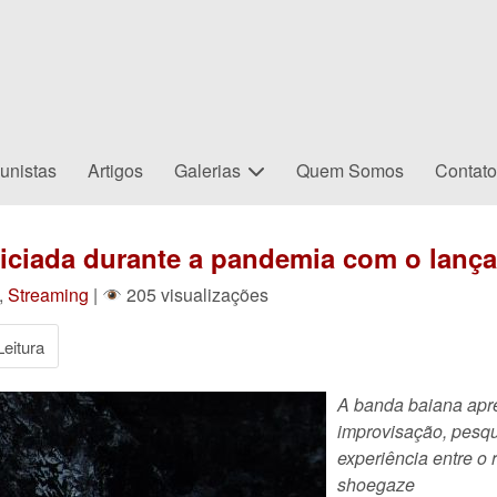
unistas
Artigos
Galerias
Quem Somos
Contat
 iniciada durante a pandemia com o lanç
,
Streaming
|
205 visualizações
eitura
A banda baiana apr
improvisação, pesq
experiência entre o 
shoegaze