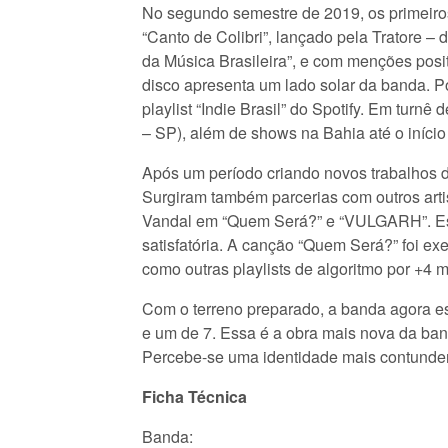
No segundo semestre de 2019, os primeiro
“Canto de Colibri”, lançado pela Tratore –
da Música Brasileira”, e com menções posit
disco apresenta um lado solar da banda. Po
playlist “Indie Brasil” do Spotify. Em turn
– SP), além de shows na Bahia até o iníci
Após um período criando novos trabalhos d
Surgiram também parcerias com outros arti
Vandal em “Quem Será?” e “VULGARH”. Este
satisfatória. A canção “Quem Será?” foi exe
como outras playlists de algoritmo por +4 
Com o terreno preparado, a banda agora es
e um de 7. Essa é a obra mais nova da ban
Percebe-se uma identidade mais contundent
Ficha Técnica
Banda: