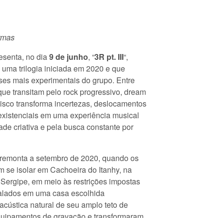
ormas
esenta, no dia
9 de junho
, “
3R pt. III
“,
 uma trilogia iniciada em 2020 e que
ases mais experimentais do grupo. Entre
ue transitam pelo rock progressivo, dream
isco transforma incertezas, deslocamentos
xistenciais em uma experiência musical
ade criativa e pela busca constante por
 remonta a setembro de 2020, quando os
m se isolar em Cachoeira do Itanhy, na
 Sergipe, em meio às restrições impostas
talados em uma casa escolhida
acústica natural de seu amplo teto de
quipamentos de gravação e transformaram