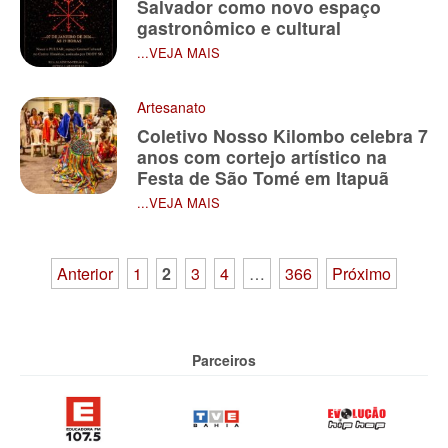
Salvador como novo espaço
gastronômico e cultural
...VEJA MAIS
Artesanato
Coletivo Nosso Kilombo celebra 7
anos com cortejo artístico na
Festa de São Tomé em Itapuã
...VEJA MAIS
Paginação
Anterior
1
2
3
4
…
366
Próximo
de
posts
Parceiros