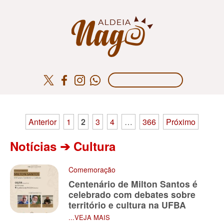
Paginação
Anterior
1
2
3
4
…
366
Próximo
de
Notícias ➔ Cultura
posts
Comemoração
Centenário de Milton Santos é
celebrado com debates sobre
território e cultura na UFBA
...VEJA MAIS