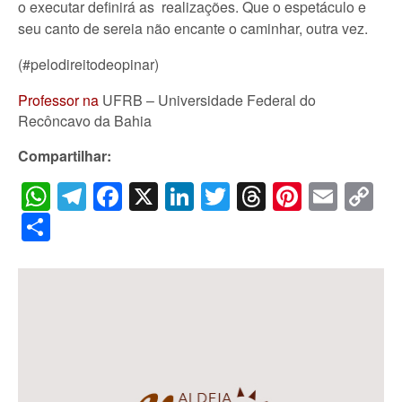
o executar definirá as realizações. Que o espetáculo e
seu canto de sereia não encante o caminhar, outra vez.
(#pelodireitodeopinar)
Professor na
UFRB – Universidade Federal do
Recôncavo da Bahia
Compartilhar:
WhatsApp
Telegram
Facebook
X
LinkedIn
Twitter
Threads
Pintere
Emai
C
Li
Share