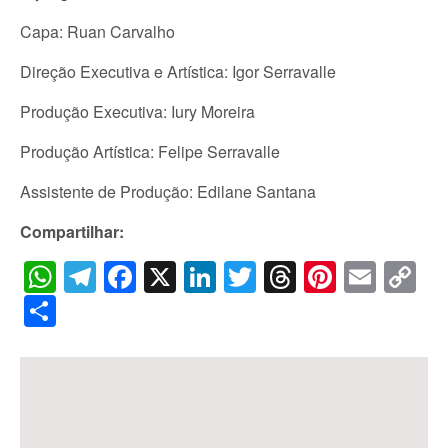
Capa: Ruan Carvalho
Direção Executiva e Artística: Igor Serravalle
Produção Executiva: Iury Moreira
Produção Artística: Felipe Serravalle
Assistente de Produção: Edilane Santana
Compartilhar:
WhatsApp
Telegram
Facebook
X
LinkedIn
Twitter
Threads
Pintere
Emai
C
Li
Share