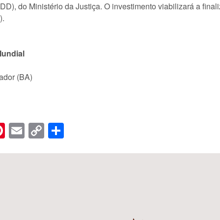
D), do Ministério da Justiça. O investimento viabilizará a fina
).
Mundial
vador (BA)
n
er
hreads
Pinterest
Email
Copy
Share
Link