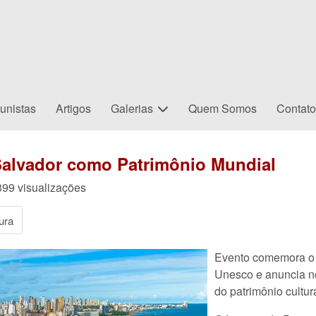
unistas
Artigos
Galerias
Quem Somos
Contat
Salvador como Patrimônio Mundial
99 visualizações
ura
Evento comemora o 
Unesco e anuncia no
do patrimônio cultur