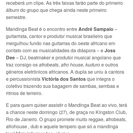
receberá um clipe. As três faixas farão parte do primeiro
álbum do grupo que chega ainda neste primeiro
semestre.
Mandinga Beat é o encontro entre
André Sampaio
–
guitarrista, cantor e produtor musical brasileiro que
mergulhou fundo nas guitarras do oeste africano em
contato com as musicalidades da diáspora – e
Joss
Dee
– DJ, beatmaker e produtor musical angolano que
traz consigo os
afrobeats
,
afro house
,
kuduro
e outros
gêneros eletrônicos africanos. A dupla se uniu à cantora
e percussionista
Victória dos Santos
que integra o
coletivo trazendo sua bagagem de sambas, sembas e
ritmos de terreiro.
E para quem quiser assistir o Mandinga Beat ao vivo, terá
a chance neste domingo (27), de graça no Kingston Club,
Rio de Janeiro. O grupo promete muito reggae, afrobeats,
afrohouse , dub e aquele tempero que só a mandinga