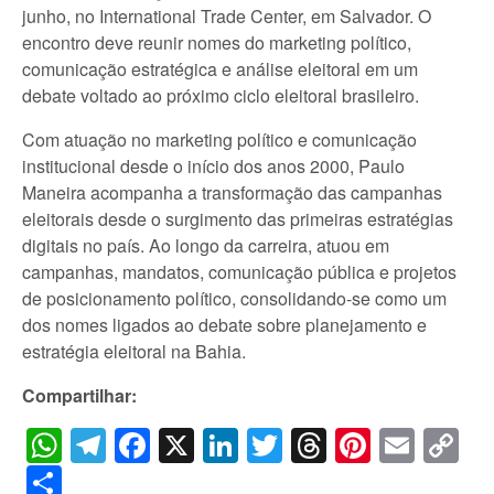
junho, no International Trade Center, em Salvador. O
encontro deve reunir nomes do marketing político,
comunicação estratégica e análise eleitoral em um
debate voltado ao próximo ciclo eleitoral brasileiro.
Com atuação no marketing político e comunicação
institucional desde o início dos anos 2000, Paulo
Maneira acompanha a transformação das campanhas
eleitorais desde o surgimento das primeiras estratégias
digitais no país. Ao longo da carreira, atuou em
campanhas, mandatos, comunicação pública e projetos
de posicionamento político, consolidando-se como um
dos nomes ligados ao debate sobre planejamento e
estratégia eleitoral na Bahia.
Compartilhar:
WhatsApp
Telegram
Facebook
X
LinkedIn
Twitter
Threads
Pintere
Emai
C
Li
Share