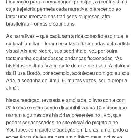
inspiração para a personagem principal, a menina Jimú,
cuja trajetória permeia cada narrativa, oferecendo ao
leitor uma imersão nas tradições religiosas afro-
brasileiras – orixás e egunguns.
As narrativas – que capturam a rica conexão espiritual e
cultural familiar – foram escritas e ficcionadas pela artista
visual Aislane Nobre, sua sobrinha e, vez por outra,
testemunha ocular dessas andanças ficcionadas. “As
histórias de Jimú fazem parte de quem eu sou. A história
da Blusa Bordô, por exemplo, aconteceu comigo; eu sou
Ada, a sobrinha de Jimú. E, muitas vezes, sou a própria
Jimú”.
Nesta reedição, revisada e ampliada, o livro conta com
22 textos e estão sendo disponibilizados 10 vídeos que
narram algumas das histórias presentes no livro, que
podem ser acessados no site oficial do projeto e no
YouTube, com áudio e tradução em Libras, ampliando a
experiência de leitura para um público mais inclusivo.