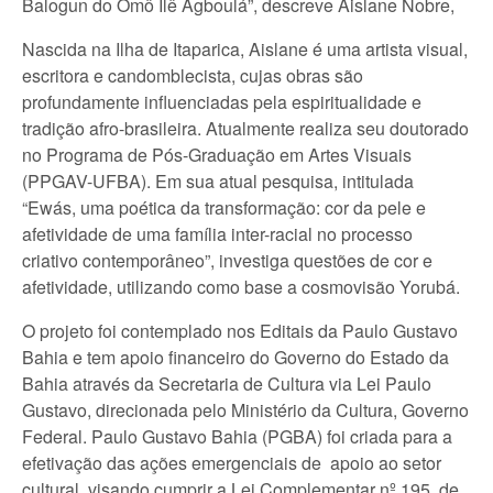
Balogun do Omô Ilê Agboulá”, descreve Aislane Nobre,
Nascida na Ilha de Itaparica, Aislane é uma artista visual,
escritora e candomblecista, cujas obras são
profundamente influenciadas pela espiritualidade e
tradição afro-brasileira. Atualmente realiza seu doutorado
no Programa de Pós-Graduação em Artes Visuais
(PPGAV-UFBA). Em sua atual pesquisa, intitulada
“Ewás, uma poética da transformação: cor da pele e
afetividade de uma família inter-racial no processo
criativo contemporâneo”, investiga questões de cor e
afetividade, utilizando como base a cosmovisão Yorubá.
O projeto foi contemplado nos Editais da Paulo Gustavo
Bahia e tem apoio financeiro do Governo do Estado da
Bahia através da Secretaria de Cultura via Lei Paulo
Gustavo, direcionada pelo Ministério da Cultura, Governo
Federal. Paulo Gustavo Bahia (PGBA) foi criada para a
efetivação das ações emergenciais de apoio ao setor
cultural, visando cumprir a Lei Complementar nº 195, de