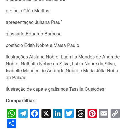
prefácio Cléo Martins
apresentação Juliana Piauí
glossário Eduardo Barbosa
posfácio Edith Nobre e Maisa Paulo
ilustrações Aislane Nobre, Ludmila Mendes de Andrade
Nobre, Nathália Nobre da Silva, Luiza Nobre da Silva,
Isabelle Mendes de Andrade Nobre e Maria Júlia Nobre
da Paixão
ilustração de capa e grafismos Tassila Custodes
Compartilhar:
WhatsApp
Telegram
Facebook
X
LinkedIn
Twitter
Threads
Pintere
Emai
C
Li
Share