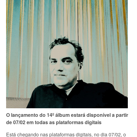
O lan
ç
amento do 14
º
á
lbum estar
á
dispon
í
vel a partir
de 07/02 em todas as plataformas digitais
Está chegando nas plataformas digitais, no dia 07/02, o