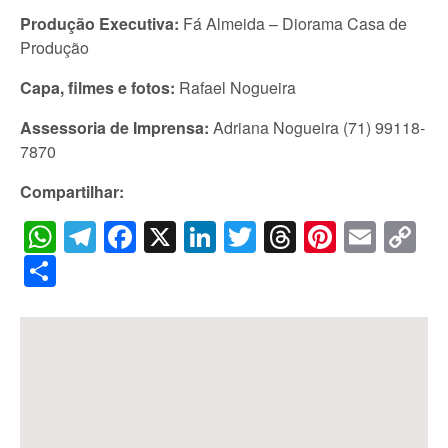
Produ
çã
o Executiva:
Fá Almeida – Diorama Casa de
Produção
Capa, filmes e fotos:
Rafael Nogueira
Assessoria de Imprensa:
Adriana Nogueira (71) 99118-
7870
Compartilhar:
WhatsApp
Telegram
Facebook
X
LinkedIn
Twitter
Threads
Pintere
Emai
C
Li
Share