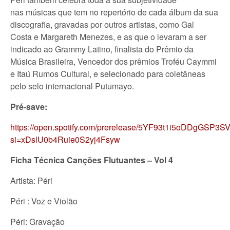
nas músicas que tem no repertório de cada álbum da sua
discografia, gravadas por outros artistas, como Gal
Costa e Margareth Menezes, e as que o levaram a ser
indicado ao Grammy Latino, finalista do Prêmio da
Música Brasileira, Vencedor dos prêmios Troféu Caymmi
e Itaú Rumos Cultural, e selecionado para coletâneas
pelo selo internacional Putumayo.
Pr
é
-save:
https://open.spotify.com/prerelease/5YF93t1i5oDDgGSP3SV
si=xDslU0b4Ruie0S2yj4Fsyw
Ficha T
é
cnica
Can
çõ
es Flutuantes – Vol 4
Artista: Péri
Péri : Voz e Violão
Péri: Gravação