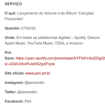
SERVI
Ç
O
O qu
ê
:
Lançamento do Volume 4 do Álbum “Canções
Flutuantes”
Quando:
07/02/25
Onde:
Em todas as plataformas digitais – Spotify, Deezer,
Apple Music, YouTube Music, TIDAL e Amazon
Pr
é
-
Save:
https://open.spotify.com/prerelease/5YF93t1i5oDD
si=xDslU0b4Ruie0S2yj4Fsyw
Site oficial:
www.peri.art.br
Instagram:
@periandro
Twiter:
@periandro
Facebook:
Péri