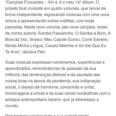
“Canções Flutuantes – Vol 4, é o meu 14º álbum. O
projeto final consiste em quatro volumes, que lancei de
forma independente, regravando músicas com uma nova
leitura e apresentando outras inéditas, com boas
parcerias. Neste novo volume, são nove canções, todas
de minha autoria: Samba Passarinho, O Samba é Bom, A
Bola da Vez, Voyeur, Meu Capote Sumiu, Corre Saveiro,
Morda Minha Língua, Cavalo Marinho e Só Sei Que Eu
Te Amo”, declara Péri.
Suas músicas expressam sentimentos, experiências e
aprendizados, reminiscências do passado da sua
infância, das lembranças afetivas e da saudade das
coisas boas na época da pandemia, sua indignação
social, o desejo de harmonia, comunhão e união,
homenagens a orixás e às suas raízes nordestinas com o
sotaque soteropolitano baiano que já atravessou o
mundo
.
Péri também celebra toda a sua subjetividade