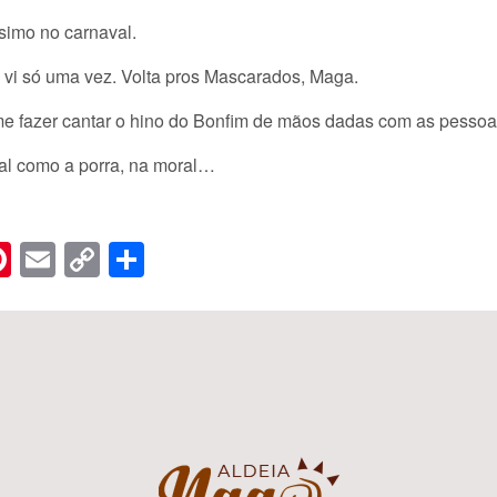
simo no carnaval.
vi só uma vez. Volta pros Mascarados, Maga.
e fazer cantar o hino do Bonfim de mãos dadas com as pessoa
val como a porra, na moral…
n
er
hreads
Pinterest
Email
Copy
Share
Link