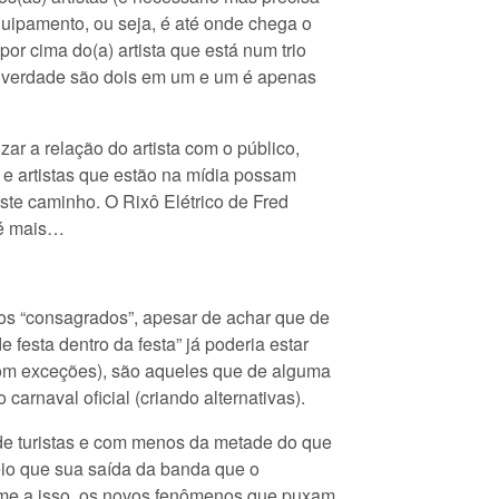
quipamento, ou seja, é até onde chega o
r cima do(a) artista que está num trio
na verdade são dois em um e um é apenas
ar a relação do artista com o público,
s e artistas que estão na mídia possam
ste caminho. O Rixô Elétrico de Fred
 é mais…
dos “consagrados”, apesar de achar que de
festa dentro da festa” já poderia estar
com exceções), são aqueles que de alguma
arnaval oficial (criando alternativas).
 turistas e com menos da metade do que
reio que sua saída da banda que o
ome a isso, os novos fenômenos que puxam