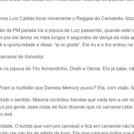
 anos Luiz Caldas tocar novamente o Reggae do Camaleão, bloc
 da PM parada via a pipoca de Luiz passando, quando este com
m pra ele talvez os mais longos 5 segundos de dança da vida apó
 a oportunidade e disse: “aí vc gosta”. Ele riu e o trio entrou 
carnaval de Salvador.
na pipoca do Trio Armandinho, Dodô e Osmar. Ela já sabe, nã
iram a multidão que Daniela Mercury puxou? Ela, com visão, faz
odo o sentido. Maioria contratou bandas que nada tem a ver co
i pra gente, essa coisa de ficar dizendo que no carnaval cabe 
do axé.
dade. O turista que vem pro carnaval e fica em camarote não
trio (se não for de artista de fora). Ele vive naquela bolha qu