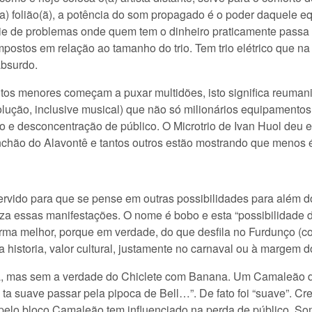
a) folião(ã), a potência do som propagado é o poder daquele e
ie de problemas onde quem tem o dinheiro praticamente passa po
mpostos em relação ao tamanho do trio. Tem trio elétrico que 
absurdo.
tos menores começam a puxar multidões, isto significa reumaniz
volução, inclusive musical) que não só milionários equipamento
o e desconcentração de público. O Microtrio de Ivan Huol deu e
nchão do Alavontê e tantos outros estão mostrando que menos
servido para que se pense em outras possibilidades para além 
a essas manifestações. O nome é bobo e esta “possibilidade de 
orma melhor, porque em verdade, do que desfila no Furdunço (
istoria, valor cultural, justamente no carnaval ou à margem do c
, mas sem a verdade do Chiclete com Banana. Um Camaleão de
a ta suave passar pela pipoca de Bell…”. De fato foi “suave”. C
elo bloco Camaleão tem influenciado na perda de público. S