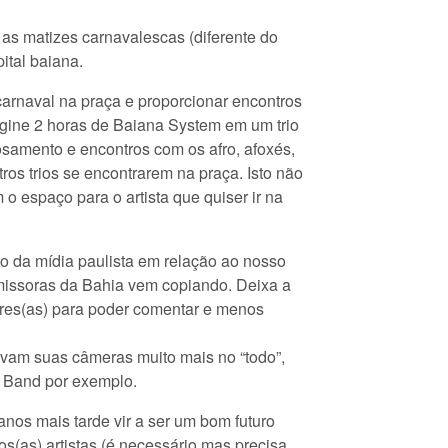
as matizes carnavalescas (diferente do
ital baiana.
arnaval na praça e proporcionar encontros
agine 2 horas de Baiana System em um trio
rosamento e encontros com os afro, afoxés,
os trios se encontrarem na praça. Isto não
 o espaço para o artista que quiser ir na
 da mídia paulista em relação ao nosso
emissoras da Bahia vem copiando. Deixa a
ores(as) para poder comentar e menos
vam suas câmeras muito mais no “todo”,
a Band por exemplo.
anos mais tarde vir a ser um bom futuro
dos(as) artistas (é necessário mas precisa