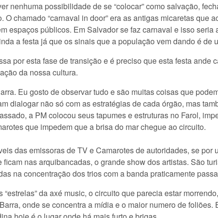
er nenhuma possibilidade de se “colocar” como salvação, fecha
. O chamado “carnaval in door” era as antigas micaretas que 
em espaços públicos. Em Salvador se faz carnaval e isso seria
nda a festa já que os sinais que a população vem dando é de u
sa por esta fase de transição e é preciso que esta festa ande
ação da nossa cultura.
a Barra. Eu gosto de observar tudo e são muitas coisas que pode
isam dialogar não só com as estratégias de cada órgão, mas tam
ssado, a PM colocou seus tapumes e estruturas no Farol, imped
amarotes que impedem que a brisa do mar chegue ao circuito.
is das emissoras de TV e Camarotes de autoridades, se por um
ue ficam nas arquibancadas, o grande show dos artistas. São t
ndas na concentração dos trios com a banda praticamente pas
estrelas” da axé music, o circuito que parecia estar morrendo
a Barra, onde se concentra a mídia e o maior numero de foliões
na hoje é o lugar onde há mais furto e brigas.