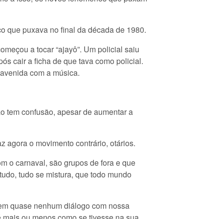
o que puxava no final da década de 1980.
eçou a tocar “ajayô”. Um policial saiu
s cair a ficha de que tava como policial.
na avenida com a música.
o tem confusão, apesar de aumentar a
 agora o movimento contrário, otários.
m o carnaval, são grupos de fora e que
tudo, tudo se mistura, que todo mundo
 tem quase nenhum diálogo com nossa
e é mais ou menos como se tivesse na sua