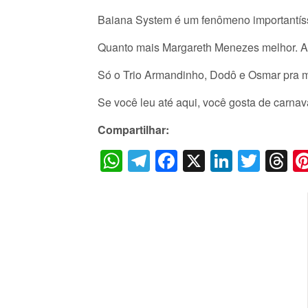
Baiana System é um fenômeno importantís
Quanto mais Margareth Menezes melhor. A 
Só o Trio Armandinho, Dodô e Osmar pra m
Se você leu até aqui, você gosta de carna
Compartilhar:
WhatsApp
Telegram
Facebook
X
LinkedI
Twitt
T