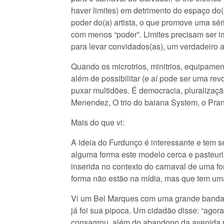
haver limites) em detrimento do espaço do(
poder do(a) artista, o que promove uma sér
com menos “poder”. Limites precisam ser i
para levar convidados(as), um verdadeiro 
Quando os microtrios, minitrios, equipamen
além de possibilitar (e aí pode ser uma re
puxar multidões. É democracia, pluralizaçã
Menendez, O trio do baiana System, o Pra
Mais do que vi:
A ideia do Furdunço é interessante e tem 
alguma forma este modelo cerca e pasteuriz
inserida no contexto do carnaval de uma f
forma não estão na mídia, mas que tem uma h
Vi um Bel Marques com uma grande banda
já foi sua pipoca. Um cidadão disse: “agor
consagrou, além do abandono da avenida p