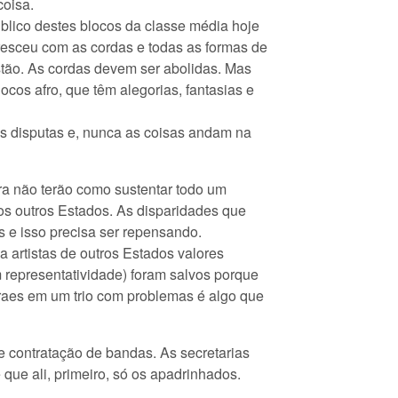
coisa.
blico destes blocos da classe média hoje
cresceu com as cordas e todas as formas de
tão. As cordas devem ser abolidas. Mas
ocos afro, que têm alegorias, fantasias e
as disputas e, nunca as coisas andam na
ura não terão como sustentar todo um
 os outros Estados. As disparidades que
es e isso precisa ser repensando.
a artistas de outros Estados valores
m representatividade) foram salvos porque
raes em um trio com problemas é algo que
e contratação de bandas. As secretarias
que ali, primeiro, só os apadrinhados.