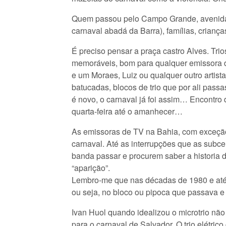
Quem passou pelo Campo Grande, avenidas 7
carnaval abadá da Barra), famílias, crianç
É preciso pensar a praça castro Alves. Tr
memoráveis, bom para qualquer emissora de
e um Moraes, Luiz ou qualquer outro artist
batucadas, blocos de trio que por ali pas
é novo, o carnaval já foi assim… Encontro d
quarta-feira até o amanhecer…
As emissoras de TV na Bahia, com exceção
carnaval. Até as interrupções que as subc
banda passar e procurem saber a historia 
“aparição”.
Lembro-me que nas décadas de 1980 e até 
ou seja, no bloco ou pipoca que passava e
Ivan Huol quando idealizou o microtrio não
para o carnaval de Salvador. O trio elétrico