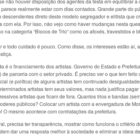
 se não houver disposição dos agentes da festa em equilibrar a 
 parece realmente estar com dias contados. Grande parte do pú
o descendentes direto deste modelo segregador e elitista que 
s com ela. Por isso, não vejo como haver mudanças nesta ques
 na categoria “Blocos de Trio” como os afoxés, travestidos e bl
e todo cuidado é pouco. Como disse, os interesses estão aí, 
stiça.
a é o financiamento dos artistas. Governo do Estado e Prefeit
 de parceria com o setor privado. É preciso ver o que tem feito
cial (e política) de alguns artistas tem continuado desigualdad
terminados artistas tem seus valores, mas nada justifica pagar 
ressivos artistas que ficam de fora. Quantos trios e bandas (se
poderes públicos? Colocar um artista com a envergadura de Mo
ito! O mesmo acontece com contratações da prefeitura.
precisa ter transparência, mostrar como funciona o critério d
em dar uma resposta melhor à sociedade e eliminar a ideia de 