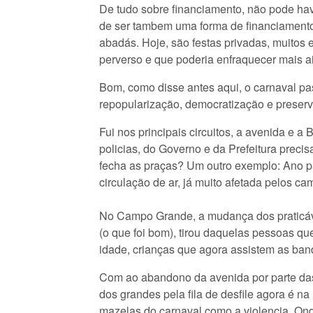
De tudo sobre financiamento, não pode hav
de ser tambem uma forma de financiamento
abadás. Hoje, são festas privadas, muitos 
perverso e que poderia enfraquecer mais ai
Bom, como disse antes aqui, o carnaval pas
repopularização, democratização e preserv
Fui nos principais circuitos, a avenida e 
policias, do Governo e da Prefeitura prec
fecha as praças? Um outro exemplo: Ano pa
circulação de ar, já muito afetada pelos c
No Campo Grande, a mudança dos praticáve
(o que foi bom), tirou daquelas pessoas q
idade, crianças que agora assistem as ba
Com ao abandono da avenida por parte das “
dos grandes pela fila de desfile agora é n
mazelas do carnaval como a violencia. Ondi