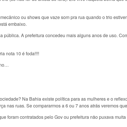
ecânico ou shows que vaze som pra rua quando o trio estiver 
stá embaixo.
a pública. A prefeitura concedeu mais alguns anos de uso. C
a nota 10 é foda!!!!
ano…
edade? Na Bahia existe política para as mulheres e o reflexo 
rça nas ruas. Se compararmos a 6 ou 7 anos atrás veremos qu
 que foram contratados pelo Gov ou prefeitura não puxava muit