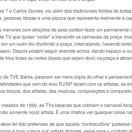
 e Carlos Gomes, viu além dos tradicionais foliões de todas 
as, pessoas idosas e uma pipoca que representa realmente a cap
ios menores com atrações de peso podem fazer um permanente c
 TV que quiser “voltar” a transmitir os carnavais da praça. Im
a em um outro trio dividindo a praça, intercalando, havendo ent
sassem. Depois podem seguir avenida acima, dando espaço a outr
e trios todas as noites (basta que sejam dois) na praça e abram
 da TVE Bahia, parecem ser mera cópia do olhar e pensamento
elebridades que vem do eixo RJ/SP fazem com os artistas, as 
dos blocos, dos artistas, das musicas, composições e composit
meados de 1990, as TVs baianas que cobriam o carnaval foca
 não somente no(a) artista. É uma chatice ver qualquer coisa n
 deve ter tido pretensão de que aquela “contracultura” pudesse 
 como é hoje coloca o(a) artista distante, serve para o conforto 