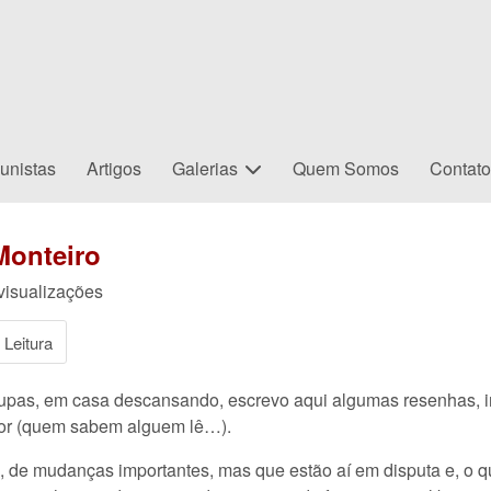
unistas
Artigos
Galerias
Quem Somos
Contat
Monteiro
visualizações
Leitura
upas, em casa descansando, escrevo aqui algumas resenhas, i
dor (quem sabem alguem lê…).
, de mudanças importantes, mas que estão aí em disputa e, o 