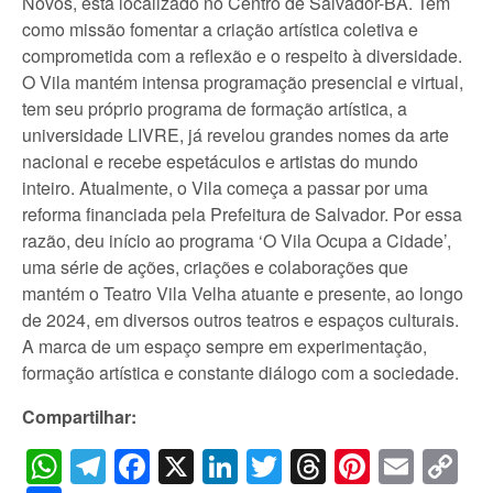
Novos, está localizado no Centro de Salvador-BA. Tem
como missão fomentar a criação artística coletiva e
comprometida com a reflexão e o respeito à diversidade.
O Vila mantém intensa programação presencial e virtual,
tem seu próprio programa de formação artística, a
universidade LIVRE, já revelou grandes nomes da arte
nacional e recebe espetáculos e artistas do mundo
inteiro. Atualmente, o Vila começa a passar por uma
reforma financiada pela Prefeitura de Salvador. Por essa
razão, deu início ao programa ‘O Vila Ocupa a Cidade’,
uma série de ações, criações e colaborações que
mantém o Teatro Vila Velha atuante e presente, ao longo
de 2024, em diversos outros teatros e espaços culturais.
A marca de um espaço sempre em experimentação,
formação artística e constante diálogo com a sociedade.
Compartilhar:
WhatsApp
Telegram
Facebook
X
LinkedIn
Twitter
Threads
Pintere
Emai
C