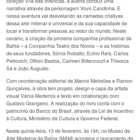
coleção Vila das Infâncias, a autora conduz uma
narrativa através da personagem Vovó Candinha. E
nessa aventura vai desvelando as camadas criativas
dessa arte milenar e universal e da sua capacidade de
tocar e transformar pessoas ao redor do mundo. Neste
cenário, a criação da primeira companhia profissional da
Bahia – a Companhia Teatro dos Novos – e as histórias
de seus fundadores, Sônia Robatto, Echio Reis, Carlos
Petrovich, Othon Bastos, Carmen Bittencourt e Thereza
Sá e João Augusto.
Com coordenação editorial de Marcio Meirelles e Ramon
Gonçalves, a obra tem projeto, design e capa da artista
visual Vânia Medeiros e texto em colaboração com
Gustavo Grangeiro. A realização do livro conta com o
patrocínio do Banco do Brasil, através da Lei de Incentivo
à Cultura, Ministério da Cultura e Governo Federal.
Nesta quinta-feira, 13 de fevereiro, às 16h, no Museu de
Arte Moderna da Bahia (MAM) acontece o lançamento do