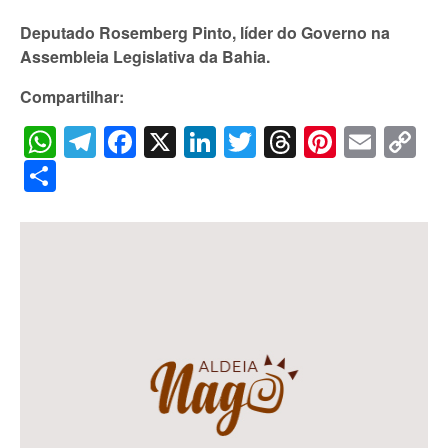
Deputado Rosemberg Pinto, líder do Governo na
Assembleia Legislativa da Bahia.
Compartilhar:
WhatsApp
Telegram
Facebook
X
LinkedIn
Twitter
Threads
Pintere
Emai
C
Li
Share