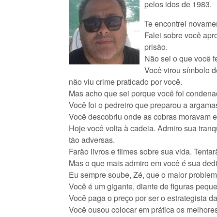
pelos idos de 1983.
Te encontrei novamen
Falei sobre você apr
prisão.
Não sei o que você f
Você virou símbolo d
não viu crime praticado por você.
Mas acho que sei porque você foi condena
Você foi o pedreiro que preparou a argama
Você descobriu onde as cobras moravam e 
Hoje você volta à cadeia. Admiro sua tran
tão adversas.
Farão livros e filmes sobre sua vida. Tenta
Mas o que mais admiro em você é sua dedic
Eu sempre soube, Zé, que o maior problema
Você é um gigante, diante de figuras pequ
Você paga o preço por ser o estrategista d
Você ousou colocar em prática os melhore