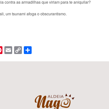
a contra as armadilhas que viriam para te aniquilar?
 ali, um tsunami afoga o obscurantismo.
n
er
hreads
Pinterest
Email
Copy
Share
Link