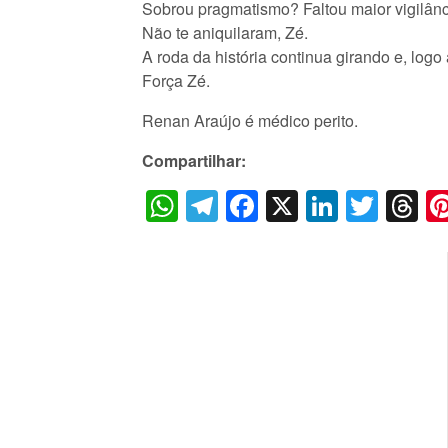
Sobrou pragmatismo? Faltou maior vigilânci
Não te aniquilaram, Zé.
A roda da história continua girando e, logo
Força Zé.
Renan Araújo é médico perito.
Compartilhar:
WhatsApp
Telegram
Facebook
X
LinkedI
Twitt
T