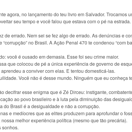
te agora, no lançamento do teu livro em Salvador. Trocamos u
oveitar seu tempo e você falou que estava com o pé na estrada.
ez de errado. Nem sei se fez algo de errado. As denúncias e 
e “corrupção” no Brasil. A Ação Penal 470 te condenou “com ba
do: você é ousado em demasia. Esse foi seu crime maior.
ssa que colocou de pé a única experiência de governo de esqu
aprendeu a conviver com elas. E tentou domesticá-las.
quilidade. Você não é desse mundo. Ninguém que eu conheça te
rão decifrar esse enigma que é Zé Dirceu: instigante, combatente
ação ao povo brasileiro e à luta pela diminuição das desigual
 do Brasil é a desigualdade e não a corrupção.
enas e medíocres que as elites produzem para aprofundar o fos
a nossa melhor experiência política (mesmo que tão precária).
s sonhos.