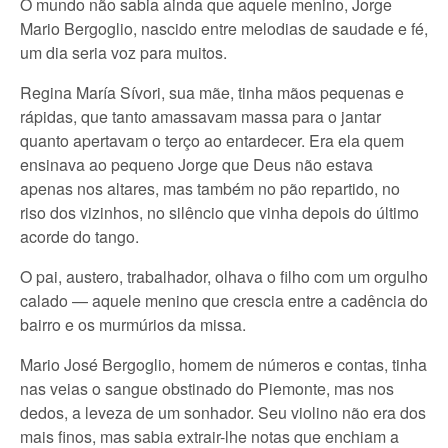
O mundo não sabia ainda que aquele menino, Jorge
Mario Bergoglio, nascido entre melodias de saudade e fé,
um dia seria voz para muitos.
Regina María Sívori, sua mãe, tinha mãos pequenas e
rápidas, que tanto amassavam massa para o jantar
quanto apertavam o terço ao entardecer. Era ela quem
ensinava ao pequeno Jorge que Deus não estava
apenas nos altares, mas também no pão repartido, no
riso dos vizinhos, no silêncio que vinha depois do último
acorde do tango.
O pai, austero, trabalhador, olhava o filho com um orgulho
calado — aquele menino que crescia entre a cadência do
bairro e os murmúrios da missa.
Mario José Bergoglio, homem de números e contas, tinha
nas veias o sangue obstinado do Piemonte, mas nos
dedos, a leveza de um sonhador. Seu violino não era dos
mais finos, mas sabia extrair-lhe notas que enchiam a