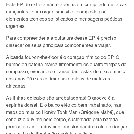
Este EP de estreia não é apenas um compilado de faixas
dançantes; é um organismo vivo, composto por
elementos técnicos sofisticados e mensagens poéticas
urgentes.
Para compreender a arquitetura desse EP, é preciso
dissecar os seus principais componentes e viajar.
A batida four-on-the-floor é o coração rítmico do EP. O
bumbo da bateria marca firmemente os quatro tempos do
compasso, evocando o transe das pistas de disco music
dos anos 70 e as cerimônias rítmicas de matrizes
africanas.
As linhas de baixo são arrebatadoras! O groove é a
espinha dorsal. É o baixo elétrico bem trabalhado, nas
mãos do músico Honky Tonk Man (Grégoire Mahé), que
conduz o ouvinte pelo corpo, sustentado pela bateria
precisa de Jeff Ludovicus, transformando o ato de dançar
em um rito de libertação espiritual e física.