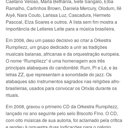
Caetano Veloso, Maria Bethânia, Ivete Sangalo, Elba
Ramalho, Carlinhos Brown, Daniela Mercury, Olodum, Ilê
Aiyê, Nara Couto, Larissa Luz, Cascadura, Hermeto
Pascoal, Elza Soares e outros. A lista sem fim mostra a
importância de Letieres Leite para a música brasileira.
Em 2006, deu um passo decisivo ao criar a Orkestra
Rumpilezz, um grupo dedicado a unir as tradições
musicais baianas, africanas e da orquestração europeia.
O nome “Rumpilezz” é uma homenagem aos três
principais atabaques do candomblé: Rum, Pi e Lé, e às
letras ZZ, que representam a sonoridade do jazz. Os
atabaques são instrumentos sagrados nas religiões afro-
brasileiras, usados para convocar os Orixás durante os
rituais.
Em 2008, gravou o primeiro CD da Orkestra Rumpilezz,
lançado no ano seguinte pelo selo Biscoito Fino. O CD,
com oito músicas de sua autoria, foi aclamado pela crítica
e rendeu à orquestra duas indicações para o prêmio