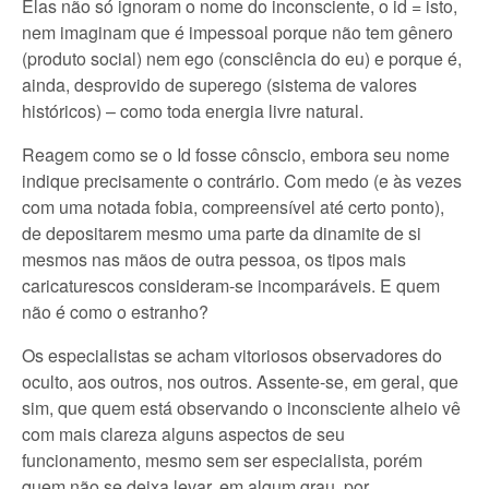
Elas não só ignoram o nome do inconsciente, o id = isto,
nem imaginam que é impessoal porque não tem gênero
(produto social) nem ego (consciência do eu) e porque é,
ainda, desprovido de superego (sistema de valores
históricos) – como toda energia livre natural.
Reagem como se o Id fosse cônscio, embora seu nome
indique precisamente o contrário. Com medo (e às vezes
com uma notada fobia, compreensível até certo ponto),
de depositarem mesmo uma parte da dinamite de si
mesmos nas mãos de outra pessoa, os tipos mais
caricaturescos consideram-se incomparáveis. E quem
não é como o estranho?
Os especialistas se acham vitoriosos observadores do
oculto, aos outros, nos outros. Assente-se, em geral, que
sim, que quem está observando o inconsciente alheio vê
com mais clareza alguns aspectos de seu
funcionamento, mesmo sem ser especialista, porém
quem não se deixa levar, em algum grau, por