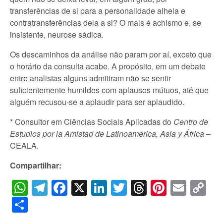
transferências de si para a personalidade alheia e
contratransferências dela a si? O mais é achismo e, se
insistente, neurose sádica.
Os descaminhos da análise não param por aí, exceto que
o horário da consulta acabe. A propósito, em um debate
entre analistas alguns admitiram não se sentir
suficientemente humildes com aplausos mútuos, até que
alguém recusou-se a aplaudir para ser aplaudido.
* Consultor em Ciências Sociais Aplicadas do
Centro de
Estudios por la Amistad de Latinoamérica, Asia y África
–
CEALA.
Compartilhar:
WhatsApp
Telegram
Facebook
X
LinkedIn
Twitter
Threads
Pintere
Emai
C
Li
Share