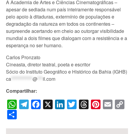
A Academia de Artes e Ciências Cinematográficas –
apesar de sediada num país inteiramente responsável
pelo apoio à ditaduras, extermínio de populações e
degradação da natureza em todos os continentes –
surpreende acertando em cheio ao outorgar visibilidade
mundial a dois filmes que dialogam com a resistência e a
esperança no ser humano.
Carlos Pronzato
Cineasta, diretor teatral, poeta e escritor
Sócio do Instituto Geográfico e Histórico da Bahia (IGHB)
ca
************
@
***
il.com
Compartilhar:
WhatsApp
Telegram
Facebook
X
LinkedIn
Twitter
Threads
Pintere
Emai
C
Li
Share